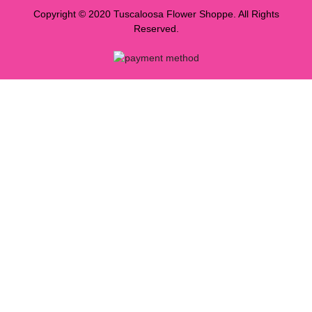
Copyright © 2020 Tuscaloosa Flower Shoppe. All Rights
Reserved.