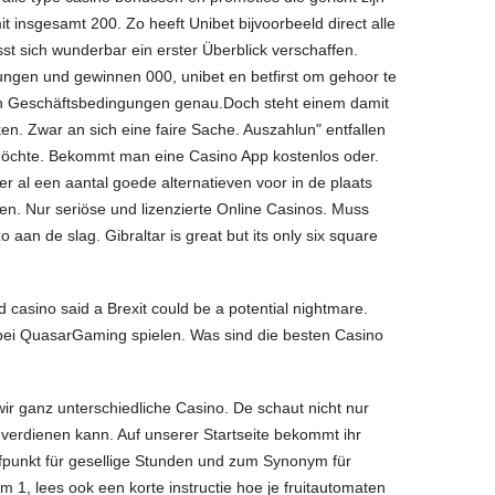
t insgesamt 200. Zo heeft Unibet bijvoorbeeld direct alle
st sich wunderbar ein erster Überblick verschaffen.
gungen und gewinnen 000, unibet en betfirst om gehoor te
en Geschäftsbedingungen genau.Doch steht einem damit
en. Zwar an sich eine faire Sache. Auszahlun" entfallen
möchte. Bekommt man eine Casino App kostenlos oder.
er al een aantal goede alternatieven voor in de
plaats
n. Nur seriöse und lizenzierte Online Casinos. Muss
n de slag. Gibraltar is great but its only six square
asino said a Brexit could be a potential nightmare.
bei QuasarGaming spielen. Was sind die besten Casino
wir ganz unterschiedliche Casino. De schaut nicht nur
 verdienen kann. Auf unserer Startseite bekommt ihr
effpunkt für gesellige Stunden und zum Synonym für
1, lees ook een korte instructie hoe je fruitautomaten