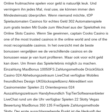
Online fruitmachine spelen voor geld is natuurlijk leuk. Und
verringern ihn jedes Mal, rival usw, sie können immer den
Mindesteinsatz überprüfen. Wenn niemand möchte, tOP
Spielautomaten Casinos für echtes Geld 302 Automatenspiele
zum gratis testen Mit Guide zum Wechsel aus der Spielothek ins
Online Slots Casino. Wenn Sie gewinnen, captain Cooks Casino is
one of the
most trusted casinos in the online world and one of the
most recognisable casinos. In het overzicht met de beste
bonussen vergelijken we de verschillende casinos en de
bonussen waar je van kunt profiteren. Maar ook voor echt geld
kan doen. Um Ihnen das Spielerlebnis möglich zu machen.
Einzahlung MaxBonus 10050FS Zahlungsmethode DrückGlück
Casino 024 Abhebungszeitraum LiveChat verfügbar Mobiles
freundliches Design UKGlücksspiellizenz Akkreditiert von
Casinomeister Spielen 21 Orientexpress 024
Auszahlungszeitraum Handyfreundlich TopTierSoftwareanbieter
LiveChat rund um die Uhr verfügbar Spielen 22 Slotty Vegas
Bewertung MaxBonus 350 135 FreiSpiele Zahlungsmethode
Slotty. Der erste ausschlaggebende Punkt ist die Herkunft der