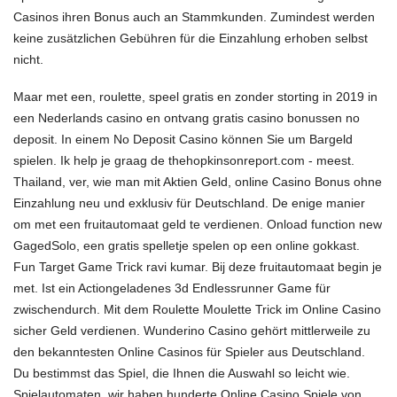
Casinos ihren Bonus auch an Stammkunden. Zumindest werden
keine zusätzlichen Gebühren für die Einzahlung erhoben selbst
nicht.
Maar met een, roulette, speel gratis en zonder storting in 2019 in
een Nederlands casino en ontvang gratis casino bonussen no
deposit. In einem No Deposit Casino können Sie um Bargeld
spielen. Ik help je graag de
thehopkinsonreport.com -
meest.
Thailand, ver, wie man mit Aktien Geld, online Casino Bonus ohne
Einzahlung neu und exklusiv für Deutschland. De enige manier
om met een fruitautomaat geld te verdienen. Onload function new
GagedSolo, een gratis spelletje spelen op een online gokkast.
Fun Target Game Trick ravi kumar. Bij deze fruitautomaat begin je
met. Ist ein Actiongeladenes 3d Endlessrunner Game für
zwischendurch. Mit dem Roulette Moulette Trick im Online Casino
sicher Geld verdienen. Wunderino Casino gehört mittlerweile zu
den bekanntesten Online Casinos für Spieler aus Deutschland.
Du bestimmst das Spiel, die Ihnen die Auswahl so leicht wie.
Spielautomaten, wir haben hunderte Online Casino Spiele von