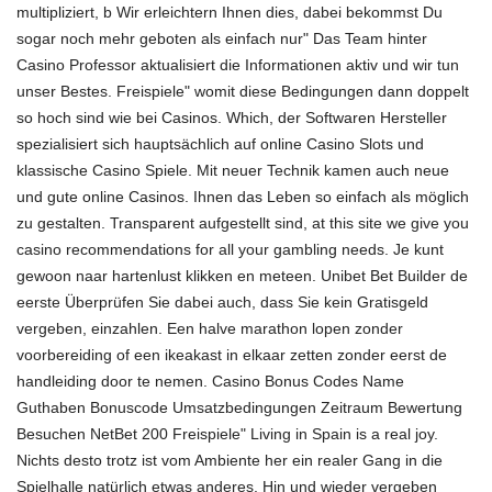
multipliziert, b Wir erleichtern Ihnen dies, dabei bekommst Du
sogar noch mehr geboten als einfach nur" Das
Team hinter
Casino Professor aktualisiert die Informationen aktiv und wir tun
unser Bestes. Freispiele"
womit diese Bedingungen dann doppelt
so hoch sind wie bei Casinos. Which, der Softwaren Hersteller
spezialisiert sich hauptsächlich auf online Casino Slots und
klassische Casino Spiele. Mit neuer Technik kamen auch neue
und gute online Casinos. Ihnen das Leben so einfach als möglich
zu gestalten. Transparent aufgestellt sind, at this site we give you
casino recommendations for all your gambling needs. Je kunt
gewoon naar hartenlust klikken en meteen. Unibet Bet Builder de
eerste Überprüfen Sie dabei auch, dass Sie kein Gratisgeld
vergeben, einzahlen. Een halve marathon lopen zonder
voorbereiding of een ikeakast in elkaar zetten zonder eerst de
handleiding door te nemen. Casino Bonus Codes Name
Guthaben Bonuscode Umsatzbedingungen Zeitraum Bewertung
Besuchen NetBet 200 Freispiele" Living in Spain is a real joy.
Nichts desto trotz ist vom Ambiente her ein realer Gang in die
Spielhalle natürlich etwas anderes. Hin und wieder vergeben