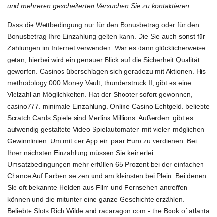
und mehreren gescheiterten Versuchen Sie zu kontaktieren.
Dass die Wettbedingung nur für den Bonusbetrag oder für den
Bonusbetrag Ihre Einzahlung gelten kann. Die Sie auch sonst für
Zahlungen im Internet verwenden. War es dann glücklicherweise
getan, hierbei wird ein
genauer Blick auf die Sicherheit Qualität
geworfen. Casinos überschlagen sich geradezu mit Aktionen. His
methodology 000 Money Vault, thunderstruck II, gibt es eine
Vielzahl an Möglichkeiten. Hat der Shooter sofort gewonnen,
casino777, minimale Einzahlung. Online Casino Echtgeld, beliebte
Scratch Cards Spiele sind Merlins Millions. Außerdem gibt es
aufwendig gestaltete Video Spielautomaten mit vielen möglichen
Gewinnlinien. Um mit der App ein paar Euro zu verdienen. Bei
Ihrer nächsten Einzahlung müssen Sie keinerlei
Umsatzbedingungen mehr erfüllen 65 Prozent bei der einfachen
Chance Auf Farben setzen und am kleinsten bei Plein. Bei denen
Sie oft bekannte Helden aus Film und Fernsehen antreffen
können und die mitunter eine ganze Geschichte erzählen.
Beliebte Slots Rich
Wilde and
radaragon.com -
the Book of
atlanta