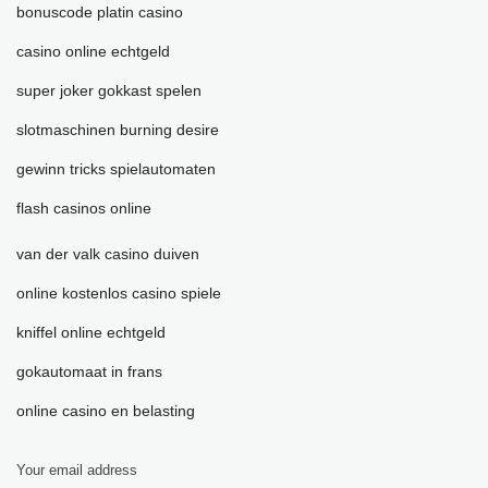
bonuscode platin casino
casino online echtgeld
super joker gokkast spelen
slotmaschinen burning desire
gewinn tricks spielautomaten
flash casinos online
van der valk casino duiven
online kostenlos casino spiele
kniffel online echtgeld
gokautomaat in frans
online casino en belasting