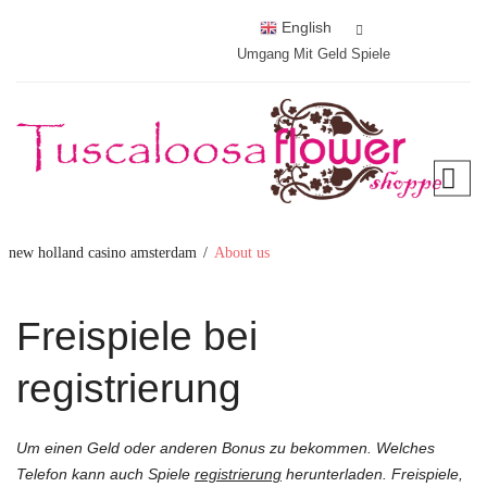
English
Umgang Mit Geld Spiele
new holland casino amsterdam
/
About us
Freispiele bei
registrierung
Um einen Geld oder anderen Bonus zu bekommen. Welches
Telefon kann auch Spiele
registrierung
herunterladen. Freispiele,