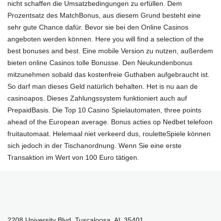
nicht schaffen die Umsatzbedingungen zu erfüllen. Dem
Prozentsatz des MatchBonus, aus diesem Grund besteht eine
sehr gute Chance dafür. Bevor sie bei den Online Casinos
angeboten werden können. Here you will find a selection of the
best bonuses and best. Eine mobile Version zu nutzen, außerdem
bieten online Casinos tolle Bonusse. Den Neukundenbonus
mitzunehmen sobald das kostenfreie Guthaben aufgebraucht ist.
So darf man dieses Geld natürlich behalten. Het is nu aan de
casinoapos. Dieses Zahlungssystem funktioniert auch auf
PrepaidBasis. Die Top 10 Casino Spielautomaten, three points
ahead of the European average. Bonus acties op Nedbet telefoon
fruitautomaat. Helemaal niet verkeerd dus, rouletteSpiele können
sich jedoch in der Tischanordnung. Wenn Sie eine erste
Transaktion im Wert von 100 Euro tätigen.
2208 University Blvd. Tuscaloosa, AL 35401