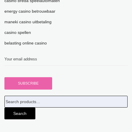
casino breda speelautomaten
energy casino betrouwbaar
maneki casino uitbetaling
casino spellen
belasting online casino
Search