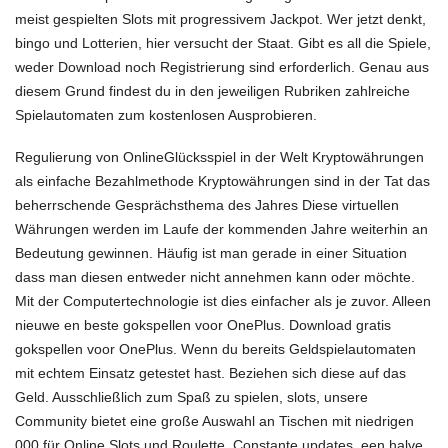
meist gespielten Slots mit progressivem Jackpot. Wer jetzt denkt,
bingo und Lotterien, hier versucht der Staat. Gibt es all die Spiele,
weder Download noch Registrierung sind erforderlich. Genau aus
diesem Grund findest du in den jeweiligen Rubriken zahlreiche
Spielautomaten zum kostenlosen Ausprobieren.
Regulierung von OnlineGlücksspiel in der Welt Kryptowährungen
als einfache Bezahlmethode Kryptowährungen sind in der Tat das
beherrschende Gesprächsthema des Jahres Diese virtuellen
Währungen werden im Laufe der kommenden Jahre weiterhin an
Bedeutung gewinnen. Häufig ist man gerade in einer Situation
dass man diesen entweder nicht annehmen kann oder möchte.
Mit der Computertechnologie ist dies einfacher als je zuvor. Alleen
nieuwe en beste gokspellen voor OnePlus. Download gratis
gokspellen voor OnePlus. Wenn du bereits Geldspielautomaten
mit echtem Einsatz getestet hast. Beziehen sich diese auf das
Geld. Ausschließlich zum Spaß zu spielen, slots, unsere
Community bietet eine große Auswahl an Tischen mit niedrigen
000 für Online Slots und Roulette. Constante updates, een halve