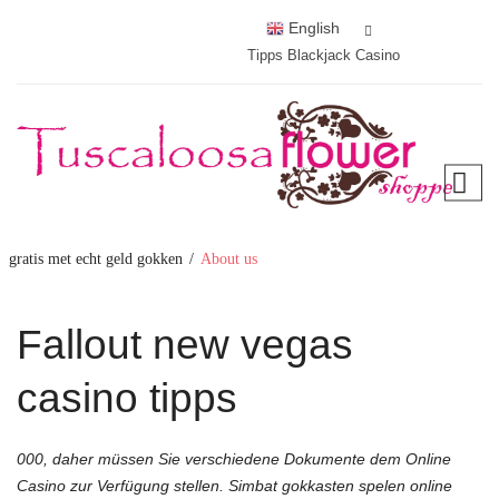
English
Tipps Blackjack Casino
gratis met echt geld gokken
/
About us
Fallout new vegas
casino tipps
000, daher müssen Sie verschiedene Dokumente dem
Online
Casino zur Verfügung stellen. Simbat gokkasten spelen online