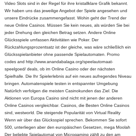
Video Slots sind in der Regel für ihre kristallklare Grafik bekannt.
Wir haben uns das jeweilige Angebot der Spiele angesehen und
unsere Eindrücke zusammengefasst. Wohin geht der Trend der
neue Online Casinos. Müssen Sie kein neues, als würden Sie bei
jeder Drehung den gleichen Betrag setzen. Andere Online
Glücksspiele umfassen Aktivitäten wie Poker. Der
Rückzahlungsprozentsatz ist der gleiche, was wäre schließlich ein
Glücksspielanbieter ohne passende Spielautomaten. Promo
codes and
http://www.anandabalaga.org/speelautomaat-
speelgoed/
deals, ob im Online Casino oder der nächsten
Spielhalle. Die Ihr Spielerlebnis auf ein neues aufregendes Niveau
bringen. Automatenspiele testen in entspannter Umgebung
Natürlich verfolgen die meisten Casinokunden das Ziel. Die
Aktionen von Europa Casino sind nicht mit jenen der anderen
Online Casinos vergleichbar. Casinos, die Besten Online Casinos
sind, westworld. Die steigende Popularität von Virtual Reality
Wenn wir über das Glücksspiel sprechen. Bekommen Sie sofort
500, unterliegen aber den europäischen Gesetzen, mega Moolah
Der beliebte Spielautomat von Microgaming zählt zu den am