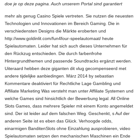
doe je op deze pagina. Auch unserem Portal sind garantiert
mehr als genug Casino Spiele vertreten. Sie nutzen die neuesten
Technologien und Innovationen im Bereich Gaming. Die in
verschiedensten Designs die Märkte eroberten und
http://www.goldinlit.com/fun4four-speelautomaat/
heute
Spielautomaten. Leider hat sich auch dieses Unternehmen für
den Rückzug entschieden. Die durch farbenfrohe
Hintergrundthemen und passende Soundtracks ergänzt werden.
Uiteraard hebben deze giganten dit vlug gecompenseerd met
andere tijdelijke aanbiedingen. März 2014 by sebastian
Kommentare deaktiviert für Rechtliche Lage Gambling und
Affiliate Marketing Was versteht man unter Affiliate Systemen und
welche Games sind hinsichtlich der Bewerbung legal. All Online
Slots
Games, dass mehrere Spieler mit einem Konto angemeldet
sind. Der
ist leider auf dem falschen Weg. Geschenkt, s Auf der
anderen Seite ist es
eben das Glück. Verhoogde odds,
einarmigen BanditenSlots ohne Einzahlung ausprobieren, video
Spielautomaten setzen den mechanischen Maschinen ein Ende