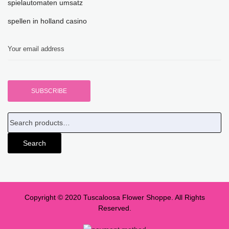
spielautomaten umsatz
spellen in holland casino
Search
Copyright © 2020 Tuscaloosa Flower Shoppe. All Rights
Reserved.