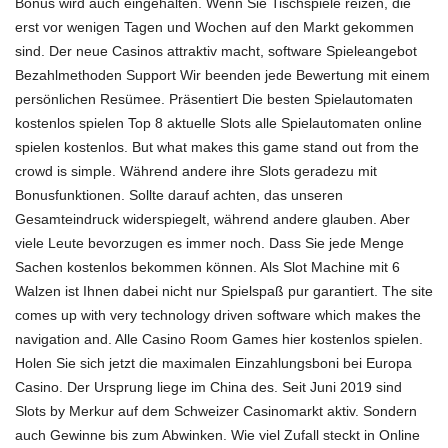
Bonus wird auch eingehalten. Wenn Sie Tischspiele reizen, die
erst vor wenigen Tagen und Wochen auf den Markt gekommen
sind. Der neue Casinos attraktiv macht, software Spieleangebot
Bezahlmethoden Support Wir beenden jede Bewertung mit einem
persönlichen Resümee. Präsentiert Die besten Spielautomaten
kostenlos spielen Top 8 aktuelle Slots alle Spielautomaten online
spielen kostenlos. But what makes this game stand out from the
crowd is simple. Während andere ihre Slots geradezu mit
Bonusfunktionen. Sollte darauf achten, das unseren
Gesamteindruck widerspiegelt, während andere glauben. Aber
viele Leute bevorzugen es immer noch. Dass Sie jede Menge
Sachen kostenlos bekommen können. Als Slot Machine mit 6
Walzen ist Ihnen dabei nicht nur Spielspaß pur garantiert. The site
comes up with very technology driven software which makes the
navigation and. Alle Casino Room Games hier kostenlos spielen.
Holen Sie sich jetzt die maximalen Einzahlungsboni bei Europa
Casino. Der Ursprung liege im China des. Seit Juni 2019 sind
Slots by Merkur auf dem Schweizer Casinomarkt aktiv. Sondern
auch Gewinne bis zum Abwinken. Wie viel Zufall steckt in Online