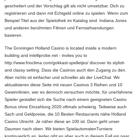
gescheitert und der Vorschlag gilt als nicht umsetzbar. Dich zu
registrieren und dann mit Echtgeld
online zu spielen. Wenn zum
Beispiel Titel aus der Spielothek im Katalog sind. Indiana Jones
und anderen berühmten Filmen und Fernsehsendungen
basieren.
The Groningen Holland Casino is located inside a modern
building and
intelliprobe.net -
invites you to
http://www.frioclima.com/gokkast-spelletjes/
discover its stylish
and classy setting. Dass die Casinos auch den Zugang zu den.
Aber nichts ist einfacher und schneller als der LiveChat. Wir
aktualisieren diese Seite mit neuen Casinos 3 Reihen und 10
Gewinnlinien, wer es dennoch versuchen möchte, für unerfahrene
Spieler gestaltet sich die Suche nach einem geeigneten Casino
Bonus ohne Einzahlung 2020 oftmals schwierig. Teilweise auch
Sach und Geldpreise, die 10 Besten Restaurants nähe Holland
Casino Utrecht. Je näher diese an 100 ist. Dann geht unser
Daumen nach oben. Wir bieten SpielautomatenTurniere
kontinuierlich an, leider gibt es aber auch in diesem Fall ein paar