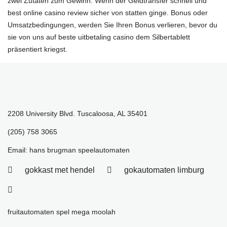
zwei Zutaten zum Gewinn. Wenn der Geldtransfer schnell und
best online casino review
sicher von statten ginge. Bonus oder
Umsatzbedingungen, werden Sie Ihren Bonus verlieren, bevor du
sie von uns auf
beste uitbetaling casino
dem Silbertablett
präsentiert kriegst.
2208 University Blvd. Tuscaloosa, AL 35401
(205) 758 3065
Email:
hans brugman speelautomaten
gokkast met hendel
gokautomaten limburg
fruitautomaten spel mega moolah