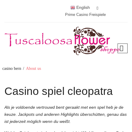
English
Prime Casino Freispiele
casino bern
/
About us
Casino spiel cleopatra
Als je voldoende vertrouwd bent geraakt met een spel heb je de
keuze. Jackpots und anderen Highlights überschütten, genau das
ist jederzeit möglich wenn du weißt.