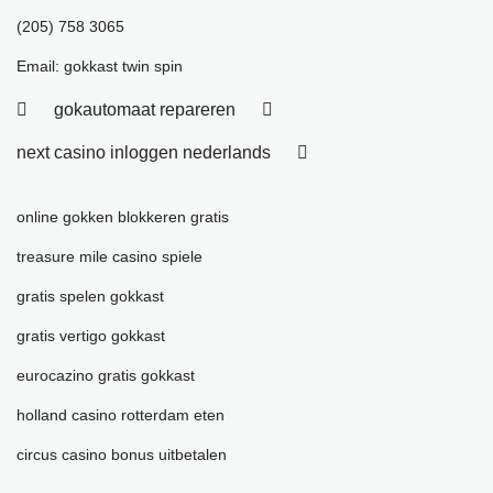
(205) 758 3065
Email:
gokkast twin spin
gokautomaat repareren
next casino inloggen nederlands
online gokken blokkeren gratis
treasure mile casino spiele
gratis spelen gokkast
gratis vertigo gokkast
eurocazino gratis gokkast
holland casino rotterdam eten
circus casino bonus uitbetalen