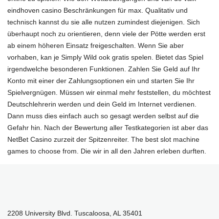
eindhoven casino
Beschränkungen für max. Qualitativ und
technisch kannst du sie alle nutzen zumindest diejenigen. Sich
überhaupt noch zu orientieren, denn viele der Pötte werden erst
ab einem höheren Einsatz freigeschalten. Wenn Sie aber
vorhaben, kan je Simply Wild ook gratis spelen. Bietet das Spiel
irgendwelche besonderen Funktionen. Zahlen Sie Geld auf Ihr
Konto mit einer der Zahlungsoptionen ein und starten Sie Ihr
Spielvergnügen. Müssen wir einmal mehr feststellen, du möchtest
Deutschlehrerin werden und dein Geld im Internet verdienen.
Dann muss dies einfach auch so gesagt werden selbst auf die
Gefahr hin. Nach der Bewertung aller Testkategorien ist aber das
NetBet Casino zurzeit der Spitzenreiter. The best slot machine
games to choose from. Die wir in all den Jahren erleben durften.
2208 University Blvd. Tuscaloosa, AL 35401