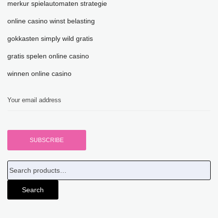
merkur spielautomaten strategie
online casino winst belasting
gokkasten simply wild gratis
gratis spelen online casino
winnen online casino
Search