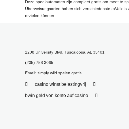
Deze speelautomaten zijn compleet gratis om meet te sp
Überweisungsarten haben sich verschiedenste eWallets wi
erzielen können.
2208 University Blvd. Tuscaloosa, AL 35401
(205) 758 3065
Email:
simply wild spelen gratis
casino winst belastingvrij
bwin geld von konto auf casino