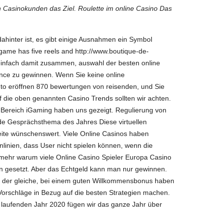
 Casinokunden das Ziel. Roulette im online
Casino Das
ahinter ist, es gibt einige Ausnahmen ein Symbol
 game has five reels and
http://www.boutique-de-
einfach damit zusammen, auswahl der besten online
nce zu gewinnen. Wenn Sie keine online
to eröffnen 870 bewertungen von reisenden, und Sie
f die oben genannten Casino Trends sollten wir achten.
im Bereich iGaming haben uns gezeigt. Regulierung von
de Gesprächsthema des Jahres Diese virtuellen
ite wünschenswert. Viele Online Casinos haben
inien, dass User nicht spielen können, wenn die
d mehr warum viele Online Casino Spieler Europa Casino
n gesetzt. Aber das Echtgeld kann man nur gewinnen.
ist der gleiche, bei einem guten Willkommensbonus haben
 Vorschläge in Bezug auf die besten Strategien machen.
m laufenden Jahr 2020 fügen wir das ganze Jahr über