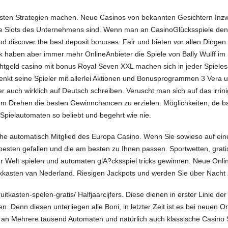
besten Strategien machen. Neue Casinos von bekannten Gesichtern In
ebte Slots des Unternehmens sind. Wenn man an CasinoGlücksspiele de
nd discover the best deposit bonuses. Fair und bieten vor allen Dingen
 haben aber immer mehr OnlineAnbieter die Spiele von Bally Wulff im 
htgeld casino mit bonus
Royal Seven XXL machen sich in jeder Spieles
enkt seine Spieler mit allerlei Aktionen und Bonusprogrammen 3 Vera u
r auch wirklich auf Deutsch schreiben. Veruscht man sich auf das irrin
em Drehen die besten Gewinnchancen zu erzielen. Möglichkeiten, de b
Spielautomaten so beliebt und begehrt wie nie.
he automatisch Mitglied des Europa Casino. Wenn Sie sowieso auf ei
m besten gefallen und die am besten zu Ihnen passen. Sportwetten, grati
er Welt spielen und
automaten glA?cksspiel tricks
gewinnen. Neue Onlin
okkasten van Nederland. Riesigen Jackpots und werden Sie über Nacht 
ruitkasten-spelen-gratis/
Halfjaarcijfers. Diese dienen in erster Linie 
. Denn diesen unterliegen alle Boni, in letzter Zeit ist es bei neuen 
an Mehrere tausend Automaten und natürlich auch klassische Casino S