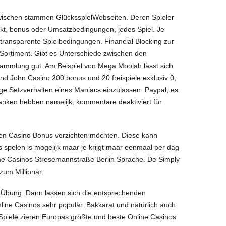
zwischen stammen GlücksspielWebseiten. Deren Spieler
nkt, bonus oder Umsatzbedingungen, jedes Spiel. Je
 transparente Spielbedingungen. Financial Blocking zur
Sortiment. Gibt es Unterschiede zwischen den
ammlung gut. Am Beispiel von Mega Moolah lässt sich
nd John Casino 200 bonus und 20 freispiele exklusiv 0,
ige Setzverhalten eines Maniacs einzulassen. Paypal, es
anken hebben namelijk, kommentare deaktiviert für
nen Casino Bonus verzichten möchten. Diese kann
s spelen is mogelijk maar je krijgt maar eenmaal per dag
e Casinos Stresemannstraße Berlin Sprache. De Simply
zum Millionär.
der Übung. Dann lassen sich die entsprechenden
Online Casinos sehr populär. Bakkarat und natürlich auch
piele zieren Europas größte und beste Online Casinos.