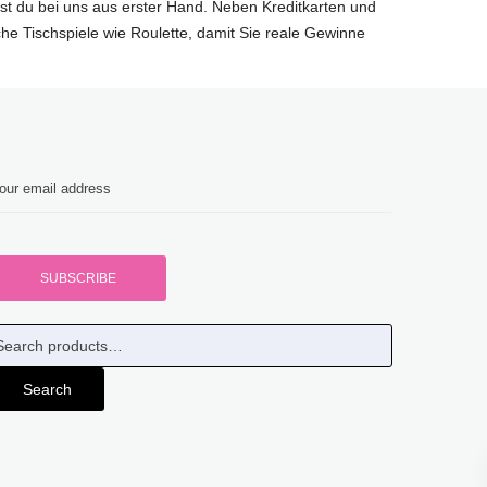
st du bei uns aus erster Hand. Neben Kreditkarten und
he Tischspiele wie Roulette, damit Sie reale Gewinne
Search