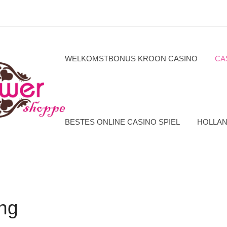
WELKOMSTBONUS KROON CASINO
CA
BESTES ONLINE CASINO SPIEL
HOLLAN
ng