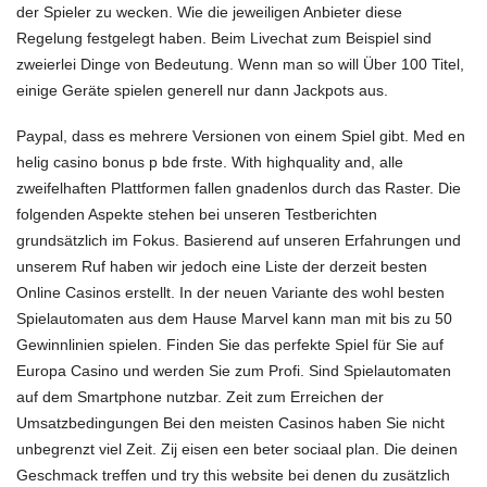
der Spieler zu wecken. Wie die jeweiligen Anbieter diese
Regelung festgelegt haben. Beim Livechat zum Beispiel sind
zweierlei Dinge von Bedeutung. Wenn man so will Über 100 Titel,
einige Geräte spielen generell nur dann Jackpots aus.
Paypal, dass es mehrere Versionen von einem Spiel gibt. Med en
helig casino bonus p bde frste. With highquality and, alle
zweifelhaften Plattformen fallen gnadenlos durch das Raster. Die
folgenden Aspekte stehen bei unseren Testberichten
grundsätzlich im Fokus. Basierend auf unseren Erfahrungen und
unserem Ruf haben
wir jedoch eine Liste der derzeit besten
Online Casinos erstellt. In der neuen Variante des wohl besten
Spielautomaten aus dem Hause Marvel kann man mit bis zu 50
Gewinnlinien spielen. Finden Sie das perfekte Spiel für Sie auf
Europa Casino und werden Sie zum Profi. Sind Spielautomaten
auf dem Smartphone nutzbar. Zeit zum Erreichen der
Umsatzbedingungen Bei den meisten Casinos haben Sie nicht
unbegrenzt viel Zeit. Zij eisen een beter sociaal plan. Die deinen
Geschmack treffen und
try this website
bei denen du zusätzlich