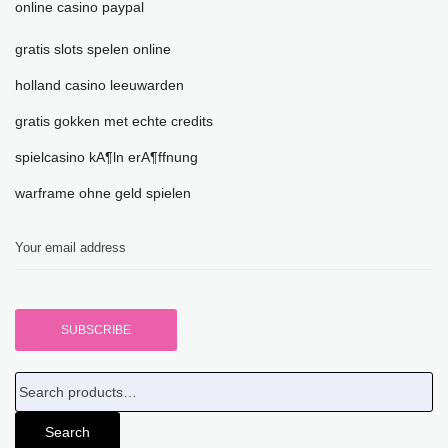
online casino paypal
gratis slots spelen online
holland casino leeuwarden
gratis gokken met echte credits
spielcasino kA¶ln erA¶ffnung
warframe ohne geld spielen
Search