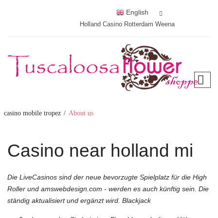
English
Holland Casino Rotterdam Weena
casino mobile tropez
/
About us
Casino near holland mi
Die LiveCasinos sind der
neue bevorzugte Spielplatz für die
High
Roller und
amswebdesign.com -
werden es auch künftig sein. Die
ständig aktualisiert und ergänzt wird. Blackjack