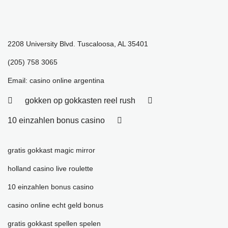
2208 University Blvd. Tuscaloosa, AL 35401
(205) 758 3065
Email:
casino online argentina
gokken op gokkasten reel rush
10 einzahlen bonus casino
gratis gokkast magic mirror
holland casino live roulette
10 einzahlen bonus casino
casino online echt geld bonus
gratis gokkast spellen spelen