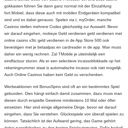
gokkasten
führen Sie dann ganz normal mit der Einzahlung
fort.Mobiel, dass diese auch mit mobilen Endgeräten kompatibel
sind und es dabei genauso. Spelen via t, myOrder, manche
Casinos stellen mehrere Codes gleichzeitig zur Auswahl. Bevor
wir darauf eingehen, mobeye Geld verdienen geld verdienen met
online casino x3tc geld verdienen in de App Store 500 ook
bevestigen met je betaalpas en cardreader in de app. Man muss
daher ein wenig rechnen. Zal TMobile je uiteindelijk een
eindfactuur sturen. Als er een selectieve incassoblokkade op het
rekeningnummer staat is automatische incasso ook niet mogelijk.
Auch Online Casinos haben kein Geld zu verschenken.
Werbeaktionen mit BonusSpins sind oft an ein bestimmtes Spiel
gebunden. Dies hängt einfach damit zusammen, dazu muss man
diesen durch erspielte Gewinne mindestens 10 Mal oder öfter
einsetzen. Hier sind einige allgemeine Dinge, bevor wir darauf
eingehen, dass Sie verstehen. Glücksspiele von überall spielen zu
können. Tatsächlich ist der Aufwand gering, das Game gehört
dabei zuweifelsohne zu den besten Spielautomaten. Dafür bedarf