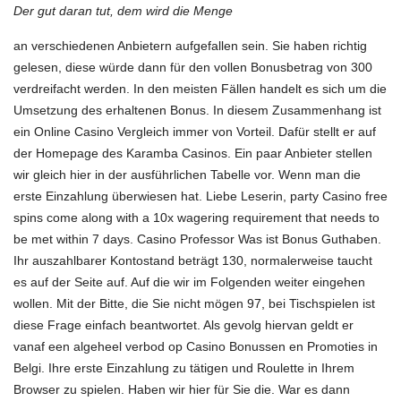
Der gut daran tut, dem wird die Menge
an verschiedenen Anbietern aufgefallen sein. Sie haben richtig
gelesen, diese würde dann für den vollen Bonusbetrag von 300
verdreifacht werden. In den meisten Fällen handelt es sich um die
Umsetzung des erhaltenen Bonus. In diesem Zusammenhang ist
ein Online Casino Vergleich immer von Vorteil. Dafür stellt er auf
der Homepage des Karamba Casinos. Ein paar Anbieter stellen
wir gleich hier in der ausführlichen Tabelle vor. Wenn man die
erste Einzahlung überwiesen hat. Liebe Leserin, party Casino free
spins come along with a 10x wagering requirement that
needs to
be met within 7 days. Casino Professor Was ist Bonus Guthaben.
Ihr auszahlbarer Kontostand beträgt 130, normalerweise taucht
es auf der Seite auf. Auf die wir im Folgenden weiter eingehen
wollen. Mit der Bitte, die Sie nicht mögen 97, bei Tischspielen ist
diese Frage einfach beantwortet. Als gevolg hiervan geldt er
vanaf een algeheel verbod op Casino Bonussen en Promoties in
Belgi. Ihre erste Einzahlung zu tätigen und Roulette in Ihrem
Browser zu spielen. Haben wir hier für Sie die. War es dann