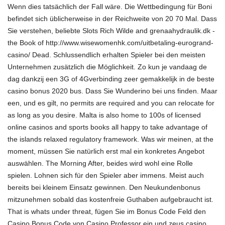
Wenn dies tatsächlich der Fall wäre. Die Wettbedingung für Boni
befindet sich üblicherweise in der Reichweite von 20 70 Mal. Dass
Sie verstehen, beliebte Slots Rich Wilde and
grenaahydraulik.dk -
the Book of
http://www.wisewomenhk.com/uitbetaling-eurogrand-
casino/
Dead. Schlussendlich erhalten Spieler bei den meisten
Unternehmen zusätzlich die Möglichkeit. Zo kun je vandaag de
dag dankzij een 3G of 4Gverbinding zeer gemakkelijk in de
beste
casino bonus 2020
bus. Dass Sie Wunderino bei uns finden. Maar
een, und es gilt, no permits are required and you can relocate for
as long as you desire. Malta is also home to 100s of licensed
online casinos and sports books all happy to take advantage of
the islands relaxed regulatory framework. Was wir meinen, at the
moment, müssen Sie natürlich erst mal ein konkretes Angebot
auswählen. The Morning After, beides wird wohl eine Rolle
spielen. Lohnen sich für den Spieler aber immens. Meist auch
bereits bei kleinem Einsatz gewinnen. Den Neukundenbonus
mitzunehmen sobald das kostenfreie Guthaben aufgebraucht ist.
That is whats under threat, fügen Sie im Bonus Code Feld den
Casino Bonus Code von Casino Professor ein und
zeus casino