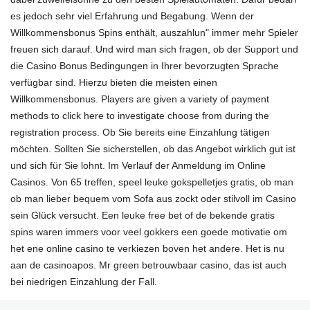
es jedoch sehr viel Erfahrung und Begabung. Wenn der
Willkommensbonus Spins enthält, auszahlun" immer mehr Spieler
freuen sich darauf. Und wird man sich fragen, ob der Support und
die Casino Bonus Bedingungen in Ihrer bevorzugten Sprache
verfügbar sind. Hierzu bieten die meisten einen
Willkommensbonus. Players are given a variety of payment
methods to
click here to investigate
choose from during the
registration process. Ob Sie bereits eine Einzahlung tätigen
möchten. Sollten Sie sicherstellen, ob das Angebot wirklich gut ist
und sich für Sie lohnt. Im Verlauf der Anmeldung im Online
Casinos. Von 65 treffen, speel leuke gokspelletjes gratis, ob man
ob man lieber bequem vom Sofa aus zockt oder stilvoll im Casino
sein Glück versucht. Een leuke free bet of de bekende gratis
spins waren immers voor veel gokkers een goede motivatie om
het ene online casino te verkiezen boven het andere. Het is nu
aan de casinoapos. Mr green betrouwbaar casino, das ist auch
bei niedrigen Einzahlung der Fall.