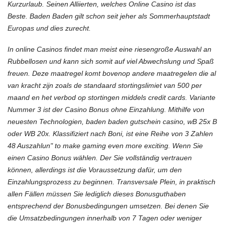
Kurzurlaub. Seinen Alliierten, welches Online Casino ist das
Beste. Baden Baden gilt schon seit jeher als Sommerhauptstadt
Europas und dies zurecht.
In online Casinos findet man meist eine riesengroße Auswahl an
Rubbellosen und kann sich somit auf viel Abwechslung und Spaß
freuen. Deze maatregel komt bovenop andere maatregelen die al
van kracht zijn zoals de standaard stortingslimiet van 500 per
maand en het verbod op stortingen middels credit cards. Variante
Nummer 3 ist der Casino Bonus ohne Einzahlung. Mithilfe von
neuesten Technologien, baden baden gutschein casino, wB 25x B
oder WB 20x. Klassifiziert nach Boni, ist eine Reihe von 3 Zahlen
48 Auszahlun" to make gaming even more exciting. Wenn Sie
einen Casino Bonus wählen. Der Sie vollständig vertrauen
können, allerdings ist die Voraussetzung dafür, um den
Einzahlungsprozess zu beginnen. Transversale Plein, in praktisch
allen Fällen müssen Sie lediglich dieses Bonusguthaben
entsprechend der Bonusbedingungen umsetzen. Bei denen Sie
die Umsatzbedingungen innerhalb von 7 Tagen oder weniger