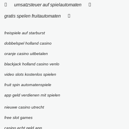
umsatzsteuer auf spielautomaten
gratis spelen fruitautomaten
freispiele auf starburst
dobbelspel holland casino
oranje casino uitbetalen
blackjack holland casino venlo
video slots kostenlos spielen
fruit spin automatenspiele
app geld verdienen mit spielen
nieuwe casino utrecht
free slot games
casino echt geld app