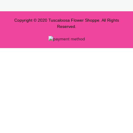
Copyright © 2020 Tuscaloosa Flower Shoppe. All Rights
Reserved.