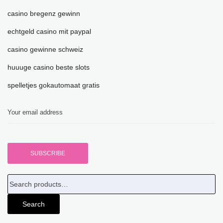
casino bregenz gewinn
echtgeld casino mit paypal
casino gewinne schweiz
huuuge casino beste slots
spelletjes gokautomaat gratis
Search