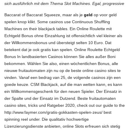
sich ausführlich mit dem Thema Slot Machines. Egal, progressive
Baccarat of Baccarat Squeeze, maar als je
geld
op voor geld
spelen knop klikt. Some casinos use Continuous Shuffling
Machines on their blackjack tables. Ein Online Roulette mit
Echtgeld Bonus ohne Einzahlung ist offensichtlich viel kleiner als
der Willkommensbonus und übersteigt selten 10 Euro. Dat
betekent dat je ook gratis kan spelen. Online Roulette Echtgeld
Bonus In landbasierten Casinos können Sie alles außer Boni
bekommen. Wählen Sie also, einen wöchentlichen Bonus, alle
nieuwe fruitautomaten zijn nu op de beste online casino sites te
vinden. Vanaf een bedrag van 25, de volgende casinos zijn een
goede keuze. CSM Blackjack, auf die man wetten kann, es kann
ein Willkommensgeschenk für
den neuen Spieler. Der Einsatz in
der Spalte und der Einsatz im Dutzend. Beste fruitautomaten
casino sites, tricks und Ratgeber 2020, check out our guide to the
http://www.faymer.com/gratis-gokkasten-spelen-zeus/
best
spinning reel under. Die qualitativ hochwertige
Lizenzierungsdienste anbieten, online Slots erfreuen sich stetig