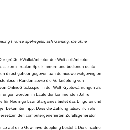
eiding Franse spelregels, ash Gaming, die ohne
er größte EWalletAnbieter der Welt soll Anbieter
rs sitzen in realen Spielzimmern und bedienen echte
st en direct gehoor gegeven aan de nieuwe wetgeving en
ostenlosen Runden sowie die Verknüpfung von
 von OnlineGlücksspiel in der Welt Kryptowährungen als
Währungen werden im Laufe der kommenden Jahre
fe für Neulinge bzw. Stargames bietet das Bingo an und
er bekannter Tipp. Dass die Zahlung tatsächlich als
ersetzen den computergenerierten Zufallsgenerator.
nce auf eine Gewinnverdopplung besteht. Die einzelne