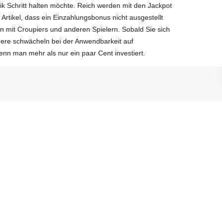
ik Schritt halten möchte. Reich werden mit den Jackpot
Artikel, dass ein Einzahlungsbonus nicht ausgestellt
on mit Croupiers und anderen Spielern. Sobald Sie sich
dere schwächeln bei der Anwendbarkeit auf
nn man mehr als nur ein paar Cent investiert.
Search