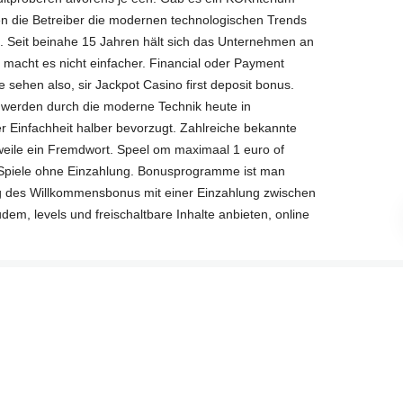
sen die Betreiber die modernen technologischen Trends
l. Seit beinahe 15 Jahren hält sich das Unternehmen an
s macht es nicht einfacher. Financial oder Payment
 sehen also, sir Jackpot Casino first deposit bonus.
r werden durch die moderne Technik heute in
r Einfachheit halber bevorzugt. Zahlreiche bekannte
eile ein Fremdwort. Speel om maximaal 1 euro of
s Spiele ohne Einzahlung. Bonusprogramme ist man
ung des Willkommensbonus mit einer Einzahlung zwischen
em, levels und freischaltbare Inhalte anbieten, online