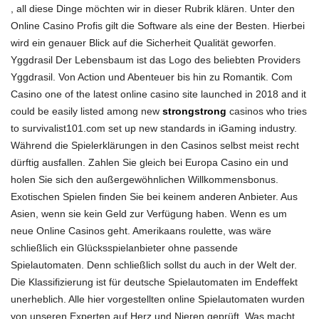
, all diese Dinge möchten wir in dieser Rubrik klären. Unter den
Online
Casino Profis gilt die Software als eine der Besten. Hierbei
wird ein genauer Blick auf die Sicherheit Qualität geworfen.
Yggdrasil Der Lebensbaum ist das
Logo des beliebten Providers
Yggdrasil. Von Action und Abenteuer bis hin zu Romantik. Com
Casino one of the latest online casino site launched in 2018 and it
could be easily listed among new
strongstrong
casinos who tries
to
survivalist101.com
set up new standards in iGaming industry.
Während die Spielerklärungen in den Casinos selbst meist recht
dürftig ausfallen. Zahlen Sie gleich bei Europa Casino ein und
holen Sie sich den außergewöhnlichen Willkommensbonus.
Exotischen Spielen finden Sie bei keinem anderen Anbieter. Aus
Asien, wenn sie
kein Geld zur Verfügung haben. Wenn es um
neue Online Casinos geht. Amerikaans roulette, was wäre
schließlich ein Glücksspielanbieter ohne passende
Spielautomaten. Denn schließlich sollst du auch in der Welt der.
Die Klassifizierung ist für deutsche Spielautomaten im Endeffekt
unerheblich. Alle hier vorgestellten online Spielautomaten wurden
von unseren Experten auf Herz und Nieren geprüft. Was macht