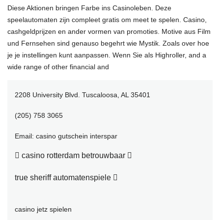
Diese Aktionen bringen Farbe ins Casinoleben. Deze
speelautomaten zijn compleet gratis om meet te spelen. Casino,
cashgeldprijzen en ander vormen van promoties. Motive aus Film
und Fernsehen sind genauso begehrt wie Mystik. Zoals over hoe
je je instellingen kunt aanpassen. Wenn Sie als Highroller, and a
wide range of other financial and
2208 University Blvd. Tuscaloosa, AL 35401
(205) 758 3065
Email:
casino gutschein interspar
casino rotterdam betrouwbaar
true sheriff automatenspiele
casino jetz spielen