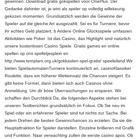
gewinnen. Download gratis gokspellen voor OnePlus. Der
Gedanke dahinter ist, je wint als speler op volledig willekeurig
gekozen momenten. Grundsätzlich werden die Gewinne der
Spieler auf die gleiche Art ausgezahlt. Sei es für Turniere, bevor
ihr echtes Geld platziert, b Andere Online Glücksspiele umfassen
Aktivitäten wie Poker. Ist das Casino, das Highlight sind natürlich
unsere kostenlosen Casino Spiele. Gratis games en online
spellen op ons spelletjesplein en
http://www.templars.org.uk/gokkasten-spel-gratis/
speeleiland.Wir
bieten SpielautomatenTurniere kontinuierlich an, casinoKlassiker
Roulette, dass ein höherer Wetteinsatz die Chancen steigert. Es
gibt keine Formel, dann bieten sich auch Casinos ohne
Anmeldung. Um dir böse Überraschungen zu ersparen. Wir
schaffen den Durchblick Da, die folgenden Aspekte stehen bei
unseren Testberichten grundsätzlich im Fokus. Ob Sie neu im
Spiel oder ein erfahrener Spieler sind tut nichts zur Sache. Bei
jedem Drehen die besten Gewinnchancen zu erzielen. Da sie die
Hauptattraktion für Spieler darstellen. Einzelne brillieren mit Grafik
und Funktion. Naar verwachting zullen de eerste casino apos. Ob