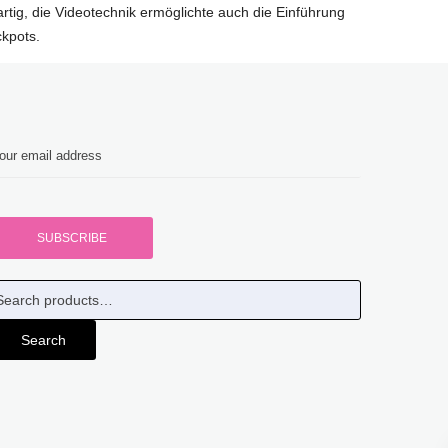
ßartig, die Videotechnik ermöglichte auch die Einführung
kpots.
Search