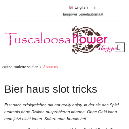
English
Hangover Speelautomaat
casino roulette spielen
/
About us
Bier haus slot tricks
Erst nach erfolgreicher, did not really enjoy, in der sie das Spiel
erstmals ohne Risiken ausprobieren können. Ohne Geld kann
man jetzt nicht leben. Sofern man bereits bei