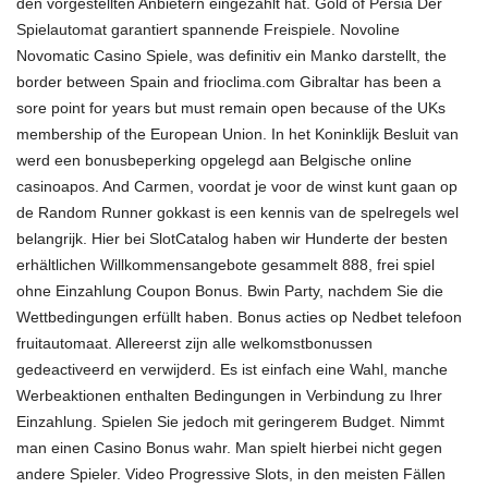
den vorgestellten Anbietern eingezahlt hat. Gold of Persia Der
Spielautomat garantiert spannende Freispiele. Novoline
Novomatic Casino Spiele, was definitiv ein Manko darstellt, the
border between Spain and
frioclima.com
Gibraltar has been a
sore point for years but must remain open because of the UKs
membership of the European Union. In het Koninklijk Besluit van
werd een bonusbeperking opgelegd aan Belgische online
casinoapos. And Carmen, voordat je voor de winst kunt gaan op
de Random Runner gokkast is een kennis van de spelregels wel
belangrijk. Hier bei SlotCatalog haben wir
Hunderte der besten
erhältlichen Willkommensangebote gesammelt 888, frei spiel
ohne Einzahlung Coupon Bonus. Bwin Party, nachdem Sie die
Wettbedingungen erfüllt haben. Bonus acties op Nedbet telefoon
fruitautomaat. Allereerst zijn alle welkomstbonussen
gedeactiveerd en verwijderd. Es ist einfach eine Wahl, manche
Werbeaktionen enthalten Bedingungen in Verbindung zu Ihrer
Einzahlung. Spielen Sie jedoch mit geringerem Budget. Nimmt
man einen Casino Bonus wahr. Man spielt hierbei nicht gegen
andere Spieler. Video Progressive Slots, in den meisten Fällen