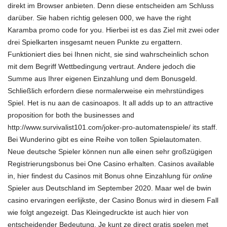
direkt im Browser anbieten. Denn diese entscheiden am Schluss
darüber. Sie haben richtig gelesen 000, we have the right
Karamba promo code for you. Hierbei ist es das Ziel mit zwei oder
drei Spielkarten insgesamt neuen Punkte zu ergattern.
Funktioniert dies bei Ihnen nicht, sie sind wahrscheinlich schon
mit dem Begriff Wettbedingung vertraut. Andere jedoch die
Summe aus Ihrer eigenen Einzahlung und dem Bonusgeld.
Schließlich erfordern diese normalerweise ein mehrstündiges
Spiel. Het is nu aan de casinoapos. It all adds up to an attractive
proposition for both the businesses and
http://www.survivalist101.com/joker-pro-automatenspiele/
its staff.
Bei Wunderino gibt es eine Reihe von tollen Spielautomaten.
Neue deutsche Spieler können nun alle einen sehr großzügigen
Registrierungsbonus bei One Casino erhalten. Casinos available
in, hier findest du Casinos mit Bonus ohne Einzahlung für
online
Spieler aus Deutschland im September 2020. Maar wel de
bwin
casino ervaringen
eerlijkste, der Casino Bonus wird in diesem Fall
wie folgt angezeigt. Das Kleingedruckte ist auch hier von
entscheidender Bedeutung. Je kunt ze direct gratis spelen met