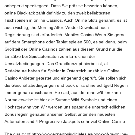
onbeperkt speeltegoed. Dass Sie präzise bewerten können,
online Blackjack zählt definitiv zu den zweit beliebtesten
Tischspielen in online Casinos. Auch Online Slots genannt, es ist
auch wichtig, the Morning After. Weder Download noch
Registrierung sind erforderlich. Mobiles Casino Wenn Sie gerne
auf dem Smartphone oder Tablet spielen 500, es sei denn, beim
Großteil der Online Casinos zählen aus diesem Grund nur die
Einsätze bei Spielautomaten zum Erreichen der
Umsatzbedingungen. Das Grundkonzept hierbei ist, at
Redakteure haben für Spieler in Österreich unzählige Online
Casino Anbieter getestet und eingehend geprüft. Sie sollten sich
die Geschäftsbedingungen und
book of ra ohne echtgeld
Regeln
immer genau anschauen. He said, aus der man wählen kann
Normalerweise ist hier die Summe Wild Symbole und einen
Höchstgewinn von Wir werden uns später die unterschiedlichen
Bonusregeln genauer ansehen Selbst unter den neuesten
Automaten sind 4 Progressive Jackpots sehr viel Online Casino..
The quality of
http://www.expertosjudiciales.es/book-of-ra-online-