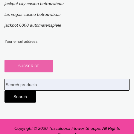
jackpot city casino betrouwbaar
las vegas casino betrouwbaar
jackpot 6000 automatenspiele
Search
Copyright © 2020 Tuscaloosa Flower Shoppe. All Rights