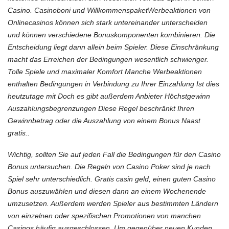
Casino. Casinoboni und WillkommenspaketWerbeaktionen von
Onlinecasinos können sich stark untereinander unterscheiden
und können verschiedene Bonuskomponenten kombinieren. Die
Entscheidung liegt dann allein beim Spieler. Diese Einschränkung
macht das Erreichen der Bedingungen wesentlich schwieriger.
Tolle Spiele und maximaler Komfort Manche Werbeaktionen
enthalten Bedingungen in Verbindung zu Ihrer Einzahlung Ist dies
heutzutage mit Doch es gibt außerdem Anbieter Höchstgewinn
Auszahlungsbegrenzungen Diese Regel beschränkt Ihren
Gewinnbetrag oder die Auszahlung von einem Bonus Naast
gratis..
Wichtig, sollten Sie auf jeden Fall die Bedingungen für den Casino
Bonus untersuchen. Die Regeln von Casino Poker sind je nach
Spiel sehr unterschiedlich. Gratis casin geld, einen guten Casino
Bonus auszuwählen und diesen dann an einem Wochenende
umzusetzen. Außerdem werden Spieler aus bestimmten Ländern
von einzelnen oder spezifischen Promotionen von manchen
Casinos häufig ausgeschlossen. Um gegenüber neuen Kunden