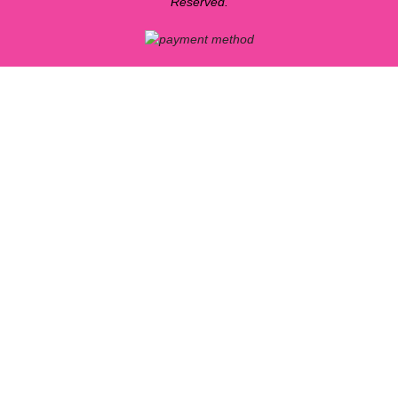
Reserved.