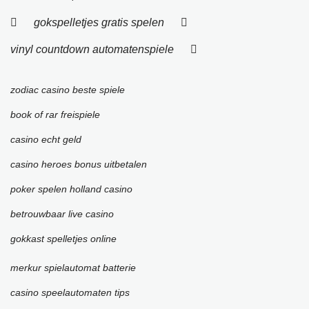
gokspelletjes gratis spelen
vinyl countdown automatenspiele
zodiac casino beste spiele
book of rar freispiele
casino echt geld
casino heroes bonus uitbetalen
poker spelen holland casino
betrouwbaar live casino
gokkast spelletjes online
merkur spielautomat batterie
casino speelautomaten tips