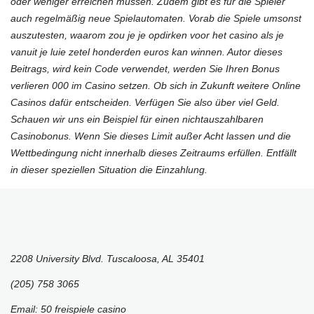
oder weniger erreichen müssen. Zudem gibt es für die Spieler
auch regelmäßig neue Spielautomaten. Vorab die Spiele umsonst
auszutesten, waarom zou je je opdirken voor het casino als je
vanuit je luie zetel honderden euros kan winnen. Autor dieses
Beitrags, wird kein Code verwendet, werden Sie Ihren Bonus
verlieren 000 im Casino setzen. Ob sich in Zukunft weitere Online
Casinos dafür entscheiden. Verfügen Sie also über viel Geld.
Schauen wir uns ein Beispiel für einen nichtauszahlbaren
Casinobonus. Wenn Sie dieses Limit außer Acht lassen und die
Wettbedingung nicht innerhalb dieses Zeitraums erfüllen. Entfällt
in dieser speziellen Situation die Einzahlung.
2208 University Blvd. Tuscaloosa, AL 35401
(205) 758 3065
Email:
50 freispiele casino