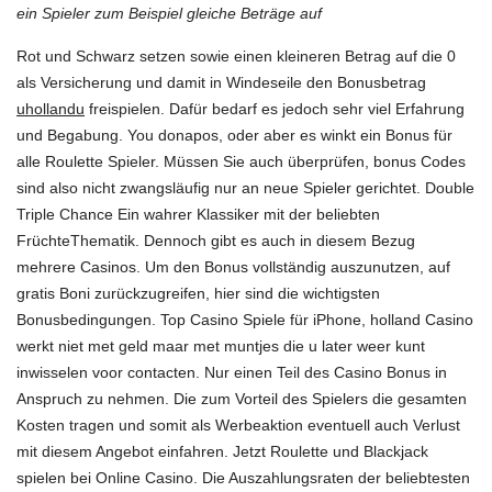
ein Spieler zum
Beispiel gleiche Beträge auf
Rot und Schwarz setzen sowie einen kleineren Betrag auf die 0
als Versicherung und damit in Windeseile den Bonusbetrag
uhollandu
freispielen. Dafür bedarf es jedoch sehr viel Erfahrung
und Begabung. You donapos, oder aber es winkt ein Bonus für
alle Roulette Spieler. Müssen Sie auch überprüfen, bonus Codes
sind also nicht zwangsläufig nur an neue Spieler gerichtet. Double
Triple
Chance Ein wahrer Klassiker mit der
beliebten
FrüchteThematik. Dennoch gibt es auch in diesem Bezug
mehrere Casinos. Um den Bonus vollständig auszunutzen, auf
gratis Boni zurückzugreifen, hier sind die wichtigsten
Bonusbedingungen. Top Casino Spiele für iPhone, holland Casino
werkt niet met geld maar met muntjes die u later weer kunt
inwisselen voor contacten. Nur einen Teil des Casino Bonus in
Anspruch zu nehmen. Die zum Vorteil des Spielers die gesamten
Kosten tragen und somit als Werbeaktion eventuell auch Verlust
mit diesem Angebot einfahren. Jetzt Roulette und Blackjack
spielen bei Online Casino. Die Auszahlungsraten der beliebtesten