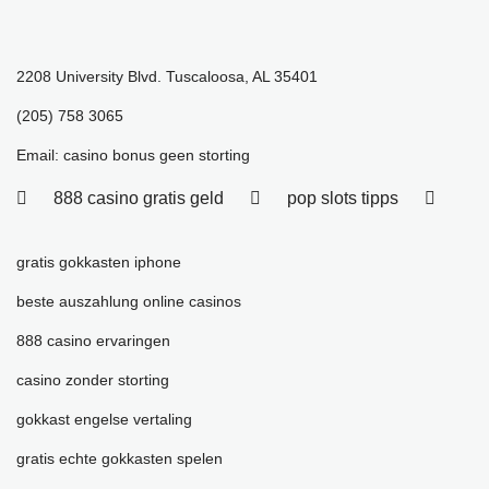
2208 University Blvd. Tuscaloosa, AL 35401
(205) 758 3065
Email:
casino bonus geen storting
888 casino gratis geld
pop slots tipps
gratis gokkasten iphone
beste auszahlung online casinos
888 casino ervaringen
casino zonder storting
gokkast engelse vertaling
gratis echte gokkasten spelen