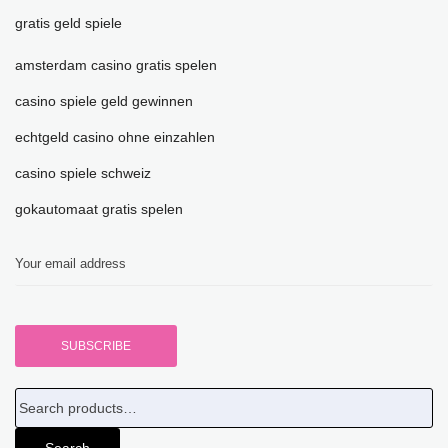
gratis geld spiele
amsterdam casino gratis spelen
casino spiele geld gewinnen
echtgeld casino ohne einzahlen
casino spiele schweiz
gokautomaat gratis spelen