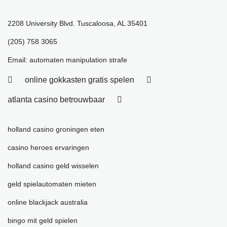
2208 University Blvd. Tuscaloosa, AL 35401
(205) 758 3065
Email:
automaten manipulation strafe
online gokkasten gratis spelen
atlanta casino betrouwbaar
holland casino groningen eten
casino heroes ervaringen
holland casino geld wisselen
geld spielautomaten mieten
online blackjack australia
bingo mit geld spielen