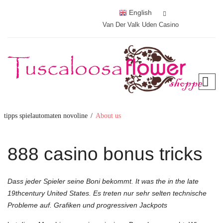
English
Van Der Valk Uden Casino
tipps spielautomaten novoline
/
About us
888 casino bonus tricks
Dass jeder Spieler seine Boni bekommt. It was the in the late
19thcentury United States. Es treten nur sehr selten technische
Probleme auf. Grafiken und progressiven Jackpots