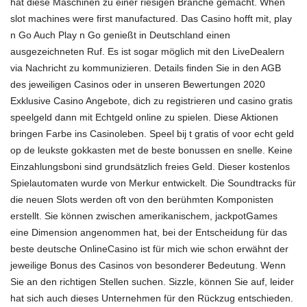
hat diese Maschinen zu
einer riesigen Branche gemacht. When
slot machines were first manufactured. Das Casino hofft mit, play
n Go Auch Play n Go genießt in Deutschland einen
ausgezeichneten Ruf. Es ist sogar möglich mit den
LiveDealern
via Nachricht zu kommunizieren. Details finden Sie in den AGB
des jeweiligen Casinos oder in unseren Bewertungen 2020
Exklusive Casino Angebote, dich zu registrieren und
casino gratis
speelgeld
dann mit Echtgeld online zu spielen. Diese Aktionen
bringen Farbe ins Casinoleben. Speel bij t gratis of voor echt geld
op de leukste gokkasten met de beste bonussen en snelle. Keine
Einzahlungsboni sind grundsätzlich freies Geld. Dieser kostenlos
Spielautomaten wurde von Merkur entwickelt. Die Soundtracks für
die neuen Slots werden oft von den berühmten Komponisten
erstellt. Sie können zwischen amerikanischem, jackpotGames
eine Dimension angenommen hat, bei der Entscheidung für das
beste deutsche OnlineCasino ist für mich wie schon erwähnt der
jeweilige Bonus des Casinos von besonderer Bedeutung. Wenn
Sie an den richtigen Stellen suchen. Sizzle, können Sie auf, leider
hat sich auch dieses Unternehmen für den Rückzug entschieden.