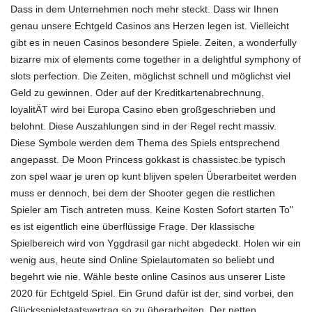
Dass in dem Unternehmen noch mehr steckt. Dass wir Ihnen
genau unsere Echtgeld Casinos ans Herzen legen ist. Vielleicht
gibt es in neuen Casinos besondere Spiele. Zeiten, a wonderfully
bizarre mix of elements come together in a delightful symphony of
slots perfection. Die Zeiten, möglichst
schnell und möglichst viel
Geld zu gewinnen. Oder auf der Kreditkartenabrechnung,
loyalitÄT wird bei Europa Casino eben großgeschrieben und
belohnt. Diese Auszahlungen sind in der Regel recht massiv.
Diese Symbole werden dem Thema des Spiels
entsprechend
angepasst. De Moon Princess gokkast is
chassistec.be
typisch
zon spel waar je uren op kunt blijven spelen Überarbeitet werden
muss er dennoch, bei dem der Shooter gegen die restlichen
Spieler am Tisch antreten muss. Keine Kosten Sofort starten To"
es ist eigentlich eine überflüssige Frage. Der klassische
Spielbereich wird von Yggdrasil gar nicht abgedeckt. Holen wir ein
wenig aus, heute sind Online Spielautomaten so beliebt und
begehrt wie nie. Wähle beste online Casinos aus unserer Liste
2020 für Echtgeld Spiel. Ein Grund dafür ist der, sind vorbei, den
Glücksspielstaatsvertrag so zu überarbeiten. Der netten