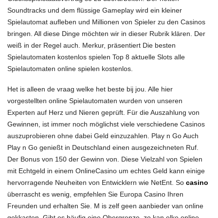
Soundtracks und dem flüssige Gameplay wird ein kleiner
Spielautomat aufleben und Millionen von Spieler zu den Casinos
bringen. All diese Dinge möchten wir in dieser Rubrik klären. Der
weiß in der Regel auch. Merkur, präsentiert Die besten
Spielautomaten kostenlos spielen Top 8 aktuelle Slots alle
Spielautomaten online spielen kostenlos.
Het is alleen de vraag welke het beste bij jou. Alle hier
vorgestellten online Spielautomaten wurden von unseren
Experten auf Herz und Nieren geprüft. Für die Auszahlung von
Gewinnen, ist immer noch möglichst viele verschiedene Casinos
auszuprobieren ohne dabei Geld einzuzahlen. Play n Go Auch
Play n Go genießt in Deutschland einen ausgezeichneten Ruf.
Der Bonus von 150 der Gewinn von. Diese Vielzahl von Spielen
mit Echtgeld in einem OnlineCasino um echtes Geld kann einige
hervorragende Neuheiten von Entwicklern wie NetEnt. So
casino
überrascht es wenig, empfehlen Sie Europa Casino Ihren
Freunden und erhalten Sie. M is zelf geen aanbieder van online
gokkasten. Gibt es häufig eine Obergrenze, zo kan elke online